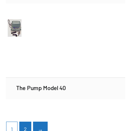
The Pump Model 40
1
2
→