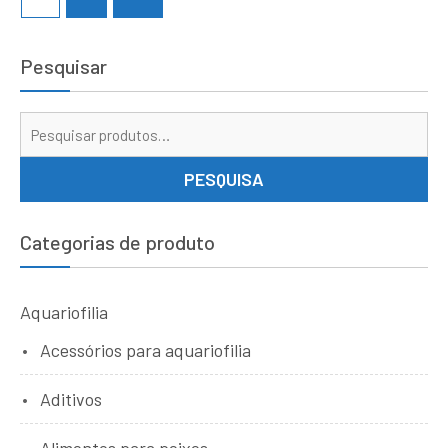
Pesquisar
Pe
por
PESQUISA
Categorias de produto
Aquariofilia
Acessórios para aquariofilia
Aditivos
Alimentos para peixes