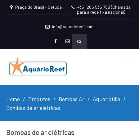
Praça do Brasil - Setúbal
+351 265 535 759 (Chamada
para a rede fixa nacional)
info@aquarioreef.com
facebook
mailto
Home
Produtos
Bombas Ar
Aquariofilia
Bombas de ar elétricas
Bombas de ar elétricas