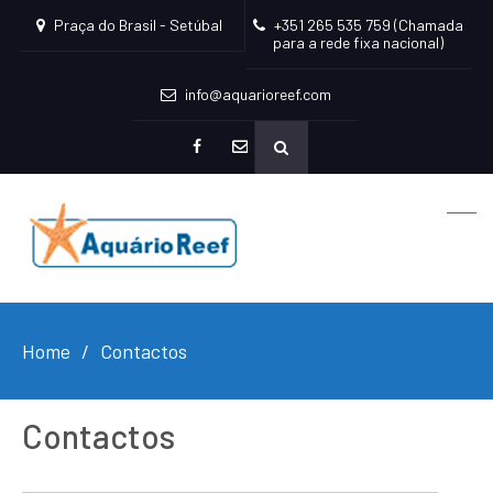
Praça do Brasil - Setúbal
+351 265 535 759 (Chamada
para a rede fixa nacional)
info@aquarioreef.com
facebook
mailto
Home
Contactos
Contactos