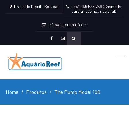
Praça do Brasil - Setúbal
+351 265 535 759 (Chamada
para a rede fixa nacional)
info@aquarioreef.com
facebook
mailto
Home
Produtos
The Pump Model 100