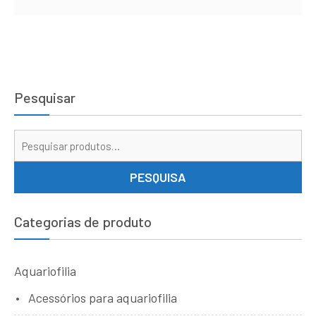
Pesquisar
Pe
por
PESQUISA
Categorias de produto
Aquariofilia
Acessórios para aquariofilia