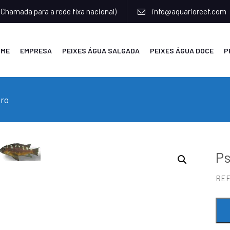
(Chamada para a rede fixa nacional)
info@aquarioreef.com
OME
EMPRESA
PEIXES ÁGUA SALGADA
PEIXES ÁGUA DOCE
P
bro
Ps
RE