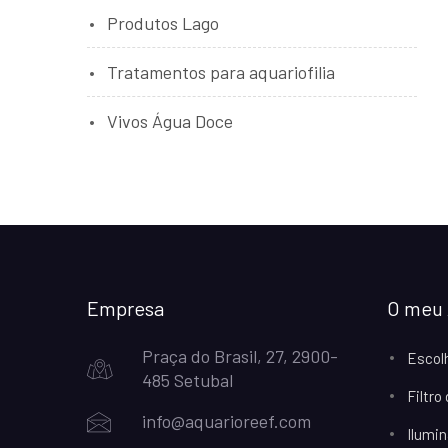
Produtos Lago
Tratamentos para aquariofilia
Vivos Água Doce
Empresa
O meu 
Praça do Brasil, 27, 2900-
Escol
485 Setubal
Filtro
info@aquarioreef.com
Ilumin