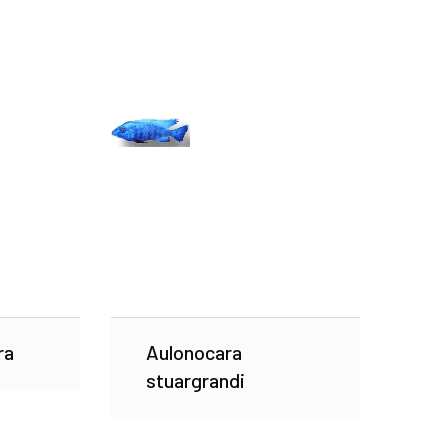
ra
Aulonocara
stuargrandi