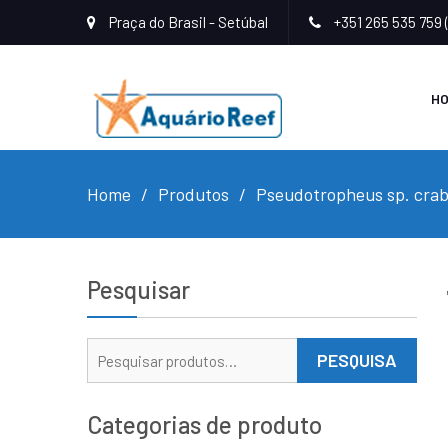
Praça do Brasil - Setúbal
+351 265 535 759 
H
Home
Produtos
Pseudotropheus sp. cra
Pesquisar
Pesquisar
PESQUISA
por:
Categorias de produto