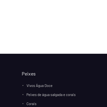
Peixes
Vivos Água Doce
Peixes de água salgada e corais
Corais