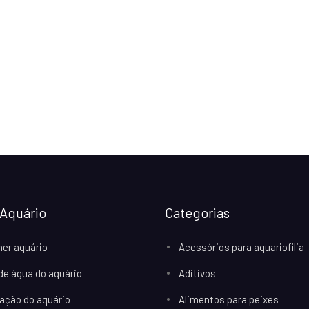
Aquário
Categorias
her aquário
Acessórios para aquariofilia
 de água do aquário
Aditivos
ação do aquário
Alimentos para peixes