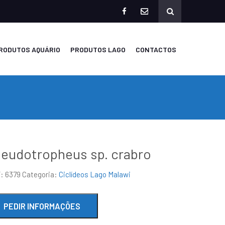
facebook
mailto
RODUTOS AQUÁRIO
PRODUTOS LAGO
CONTACTOS
eudotropheus sp. crabro
F:
6379
Categoria:
Ciclídeos Lago Malawi