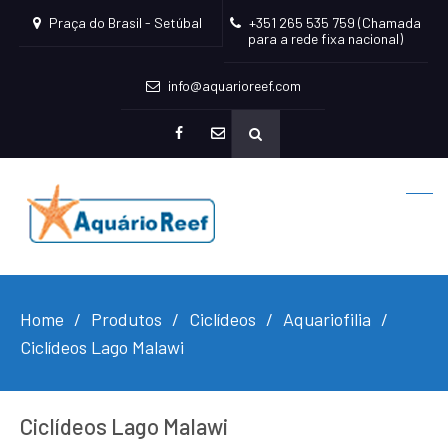
Praça do Brasil - Setúbal
+351 265 535 759 (Chamada
para a rede fixa nacional)
info@aquarioreef.com
facebook
mailto
Home
Produtos
Ciclídeos
Aquariofilia
Ciclídeos Lago Malawi
Ciclídeos Lago Malawi