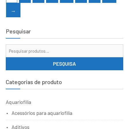
→
Pesquisar
Pe
por
PESQUISA
Categorias de produto
Aquariofilia
Acessórios para aquariofilia
Aditivos