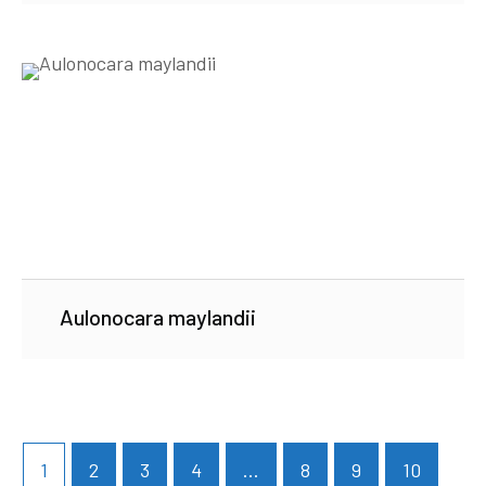
Aulonocara maylandii
1
2
3
4
…
8
9
10