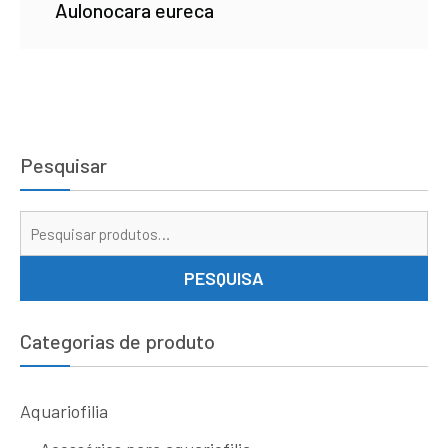
Aulonocara eureca
Pesquisar
Pe
por
PESQUISA
Categorias de produto
Aquariofilia