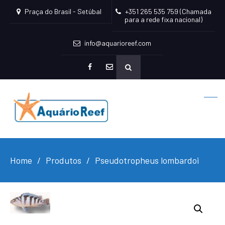
Praça do Brasil - Setúbal
+351 265 535 759 (Chamada
para a rede fixa nacional)
info@aquarioreef.com
facebook
mailto
Home
Produtos
Pseudotropheus lombardoi