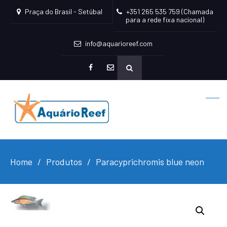
Praça do Brasil - Setúbal
+351 265 535 759 (Chamada
para a rede fixa nacional)
info@aquarioreef.com
facebook
mailto
Home
Produtos
Paracyprichromis blue neon