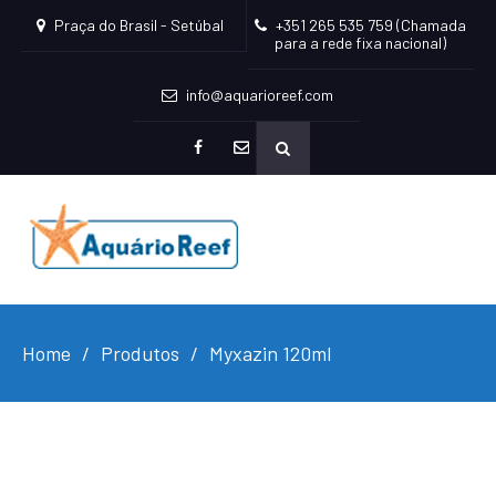
Praça do Brasil - Setúbal
+351 265 535 759 (Chamada
para a rede fixa nacional)
info@aquarioreef.com
facebook
mailto
Home
Produtos
Myxazin 120ml