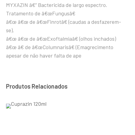
MYXAZIN â€“ Bactericida de largo espectro.
Tratamento de â€œFungusâ€
â€œ â€œ de â€œFinrotâ€ (caudas a desfazerem-
se).
â€œ â€œ de â€œExoftalmiaâ€ (olhos inchados)
â€œ â€ de â€œColumnarisâ€ (Emagrecimento
apesar de não haver falta de ape
Produtos Relacionados