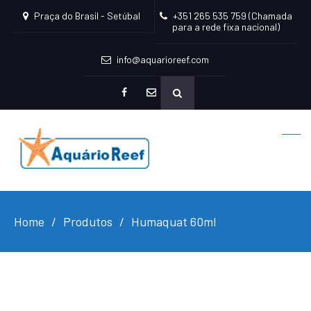
Praça do Brasil - Setúbal
+351 265 535 759 (Chamada
para a rede fixa nacional)
info@aquarioreef.com
facebook
mailto
Home
Produtos
Humaquat 60ml