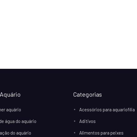
Aquário
Categorias
her aquário
Acessórios para aquariofilia
 de água do aquário
Aditivos
ação do aquário
Alimentos para peixes