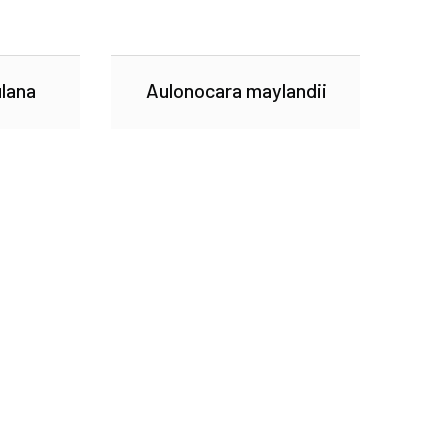
lana
Aulonocara maylandii