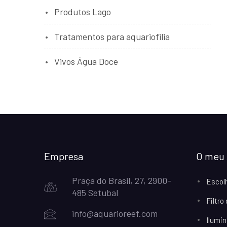
Produtos Lago
Tratamentos para aquariofilia
Vivos Água Doce
Empresa
O meu 
Praça do Brasil, 27, 2900-
Escol
485 Setubal
Filtro
info@aquarioreef.com
Ilumin