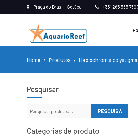
Praça do Brasil - Setúbal
+351 265 535 759 
H
Home
Produtos
Haplochromis polystigma
Pesquisar
Pesquisar
PESQUISA
por:
Categorias de produto