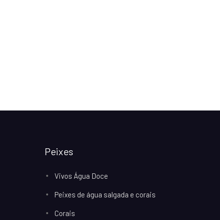
Peixes
Vivos Água Doce
Peixes de água salgada e corais
Corais