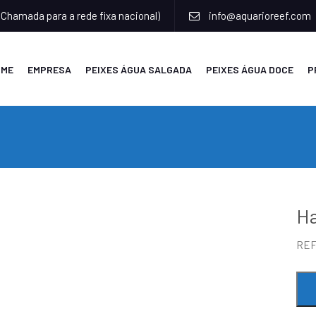
(Chamada para a rede fixa nacional)
info@aquarioreef.com
OME
EMPRESA
PEIXES ÁGUA SALGADA
PEIXES ÁGUA DOCE
P
Ha
RE