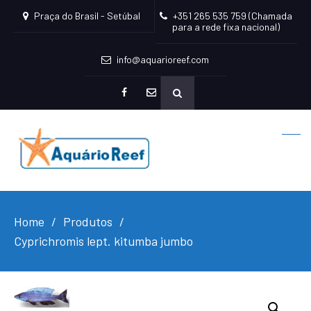
Praça do Brasil - Setúbal
+351 265 535 759 (Chamada
para a rede fixa nacional)
info@aquarioreef.com
facebook
mailto
Home
Produtos
Cyprichromis lept. kitumba jumbo