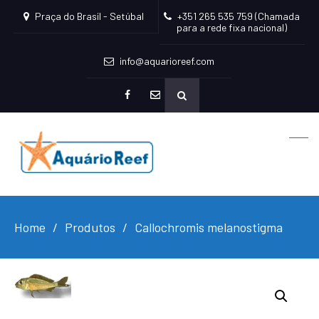
Praça do Brasil - Setúbal
+351 265 535 759 (Chamada
para a rede fixa nacional)
info@aquarioreef.com
facebook
mailto
Home
Produtos
Callochromis melanostigma