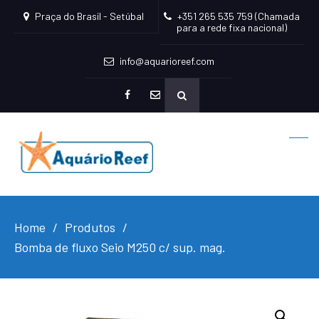
Praça do Brasil - Setúbal
+351 265 535 759 (Chamada
para a rede fixa nacional)
info@aquarioreef.com
facebook
mailto
Home
Produtos
Bomba de fluxo Seio M250 c/ sup. mag.