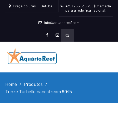
Praça do Brasil - Setúbal
+351 265 535 759 (Chamada
para a rede fixa nacional)
info@aquarioreef.com
facebook
mailto
Home
Produtos
Tunze Turbelle nanostream 6045