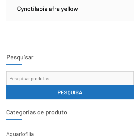
Cynotilapia afra yellow
Pesquisar
Pe
por
PESQUISA
Categorias de produto
Aquariofilia