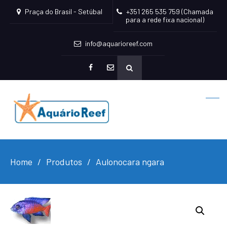
Praça do Brasil - Setúbal
+351 265 535 759 (Chamada
para a rede fixa nacional)
info@aquarioreef.com
facebook
mailto
Home
Produtos
Aulonocara ngara