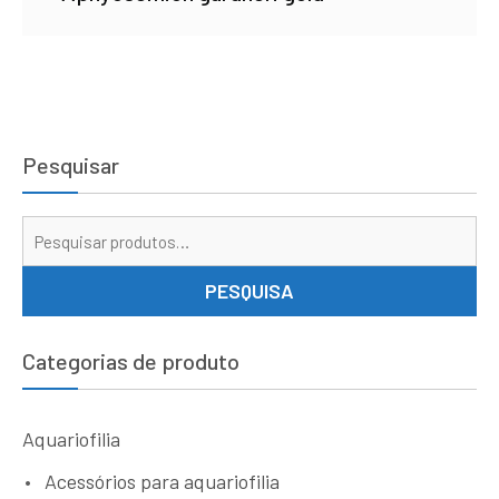
Pesquisar
Pe
por
PESQUISA
Categorias de produto
Aquariofilia
Acessórios para aquariofilia