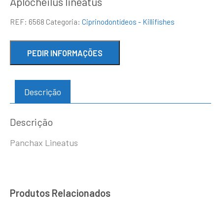
Aplocheilus lineatus
REF:
6568
Categoria:
Ciprinodontídeos - Killifishes
Descrição
Descrição
Panchax Lineatus
Produtos Relacionados