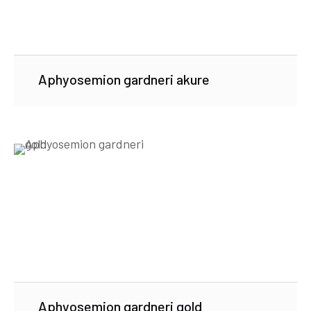
Aphyosemion gardneri akure
Aphyosemion gardneri gold