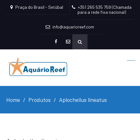
Praça do Brasil - Setúbal
+351 265 535 759 (Chamada
para a rede fixa nacional)
info@aquarioreef.com
facebook
mailto
Home
Produtos
Aplocheilus lineatus