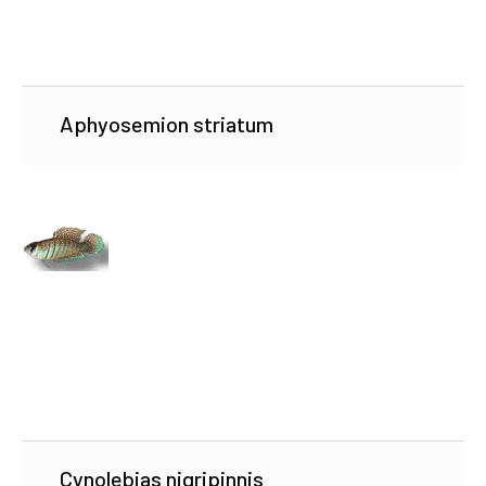
Aphyosemion striatum
Cynolebias nigripinnis