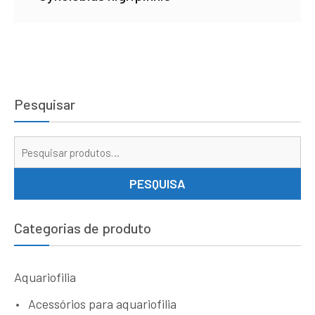
Pesquisar
Pe
por
PESQUISA
Categorias de produto
Aquariofilia
Acessórios para aquariofilia