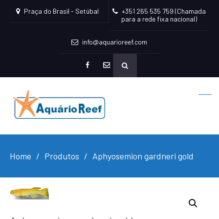
Praça do Brasil - Setúbal
+351 265 535 759 (Chamada
para a rede fixa nacional)
info@aquarioreef.com
facebook
mailto
Home
Produtos
Aphyosemion gardneri gold