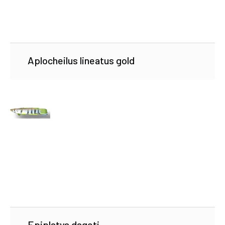
Aplocheilus lineatus gold
Epiplatys dageti