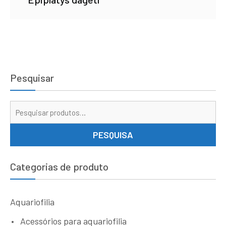
Pesquisar
Pe
por
PESQUISA
Categorias de produto
Aquariofilia
Acessórios para aquariofilia