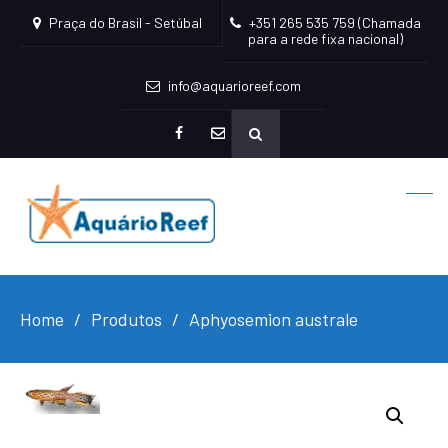
Praça do Brasil - Setúbal
+351 265 535 759 (Chamada
para a rede fixa nacional)
info@aquarioreef.com
facebook
mailto
Home
Produtos
Aphyosemion australe