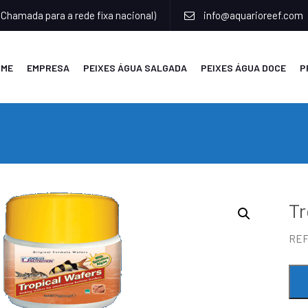
(Chamada para a rede fixa nacional)
info@aquarioreef.com
OME
EMPRESA
PEIXES ÁGUA SALGADA
PEIXES ÁGUA DOCE
P
Tr
RE