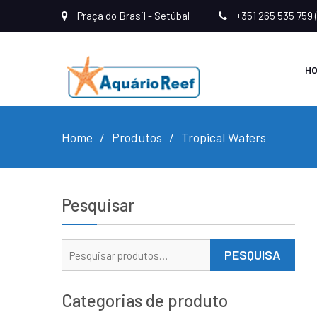
Praça do Brasil - Setúbal
+351 265 535 759 
H
Home
Produtos
Tropical Wafers
Pesquisar
Pesquisar
PESQUISA
por:
Categorias de produto