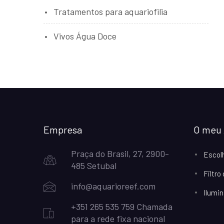
Tratamentos para aquariofilia
Vivos Água Doce
Empresa
O meu 
Praça do Brasil, 27, 2900-
Escol
485 Setubal
Filtro
info@aquarioreef.com
Ilumin
+351 265 535 759 Chamada
para a rede fixa nacional