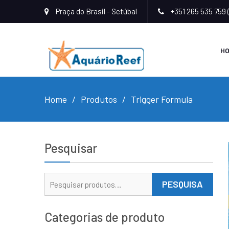
Praça do Brasil - Setúbal
+351 265 535 759 
H
Home
Produtos
Trigger Formula
Pesquisar
Pesquisar
PESQUISA
por:
Categorias de produto