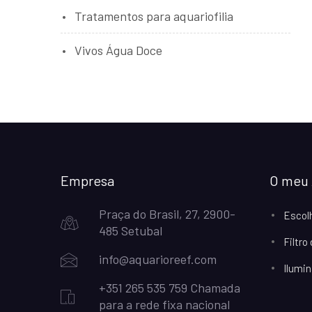
Tratamentos para aquariofilia
Vivos Água Doce
Empresa
O meu 
Praça do Brasil, 27, 2900-
Escol
485 Setubal
Filtro
info@aquarioreef.com
Ilumin
+351 265 535 759 Chamada
para a rede fixa nacional