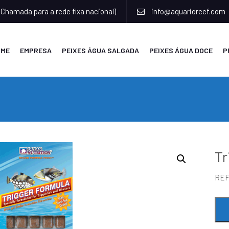
(Chamada para a rede fixa nacional)
info@aquarioreef.com
OME
EMPRESA
PEIXES ÁGUA SALGADA
PEIXES ÁGUA DOCE
P
Tr
RE