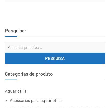
Pesquisar
Pe
por
PESQUISA
Categorias de produto
Aquariofilia
Acessórios para aquariofilia