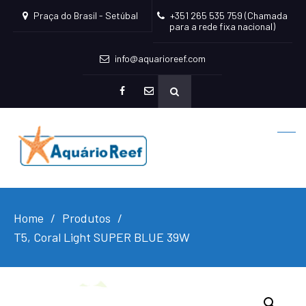
Praça do Brasil - Setúbal
+351 265 535 759 (Chamada
para a rede fixa nacional)
info@aquarioreef.com
facebook
mailto
Home
Produtos
T5, Coral Light SUPER BLUE 39W