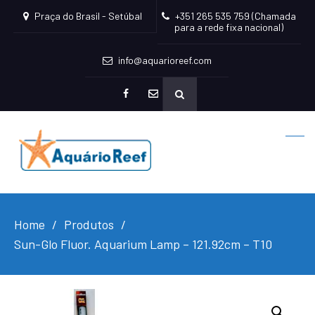
Praça do Brasil - Setúbal
+351 265 535 759 (Chamada
para a rede fixa nacional)
info@aquarioreef.com
facebook
mailto
Home
Produtos
Sun-Glo Fluor. Aquarium Lamp – 121.92cm – T10