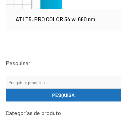
ATI T5, PRO COLOR 54 w. 660 nm
Pesquisar
Pe
por
PESQUISA
Categorias de produto