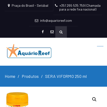
Praça do Brasil - Setúbal
+351 265 535 759 (Chamada
para a rede fixa nacional)
info@aquarioreef.com
facebook
mailto
Home
Produtos
SERA VIFORMO 250 ml