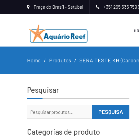
Praça do Brasil - Setúbal
+351 265 535 759 
H
Home
Produtos
SERA TESTE KH (Carbon
Pesquisar
Pesquisar
PESQUISA
por:
Categorias de produto