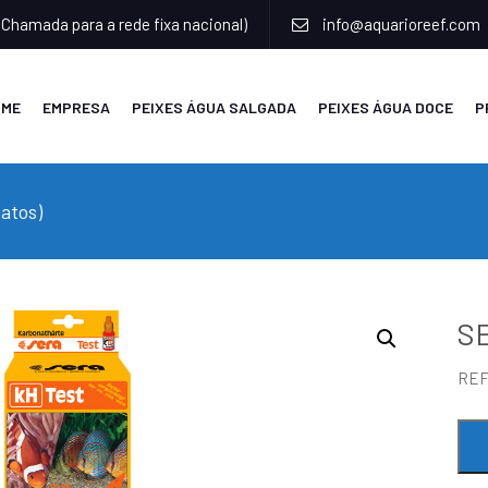
(Chamada para a rede fixa nacional)
info@aquarioreef.com
OME
EMPRESA
PEIXES ÁGUA SALGADA
PEIXES ÁGUA DOCE
P
atos)
SE
RE