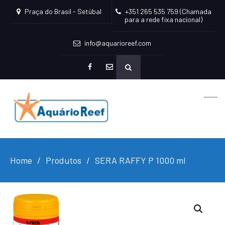
Praça do Brasil - Setúbal
+351 265 535 759 (Chamada
para a rede fixa nacional)
info@aquarioreef.com
facebook
mailto
Home
Produtos
SERA RAFFY P 1000 ml