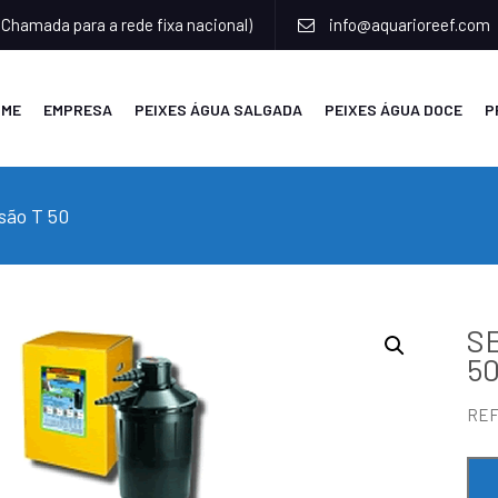
(Chamada para a rede fixa nacional)
info@aquarioreef.com
OME
EMPRESA
PEIXES ÁGUA SALGADA
PEIXES ÁGUA DOCE
P
são T 50
SE
5
RE