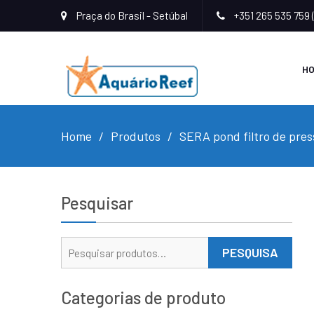
Praça do Brasil - Setúbal
+351 265 535 759 
H
Home
Produtos
SERA pond filtro de pres
Pesquisar
Pesquisar
PESQUISA
por:
Categorias de produto