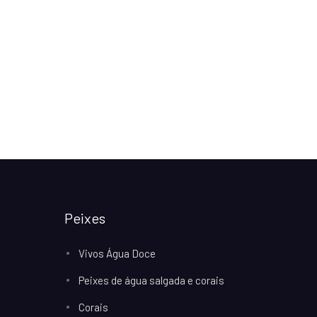
Peixes
Vivos Água Doce
Peixes de água salgada e corais
Corais