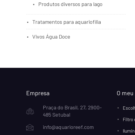
Produtos diversos para lago
Tratamentos para aquariofilia
Vivos Água Doce
Empresa
O meu 
Praça do Brasil, 27, 2900-
Escol
485 Setubal
Filtro
info@aquarioreef.com
Ilumin