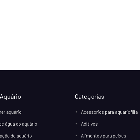
Aquário
Categorias
her aquário
Acessórios para aquariofilia
 de água do aquário
Aditivos
ação do aquário
Alimentos para peixes