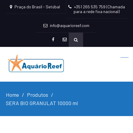
Praça do Brasil - Setúbal
+351 265 535 759 (Chamada
para a rede fixa nacional)
info@aquarioreef.com
facebook
mailto
Home
Produtos
SERA BIO GRANULAT 10000 ml