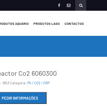
facebook
mailto
RODUTOS AQUÁRIO
PRODUTOS LAGO
CONTACTOS
eactor Co2 6060300
F:
1853
Categoria:
Ph / CO2 / ORP