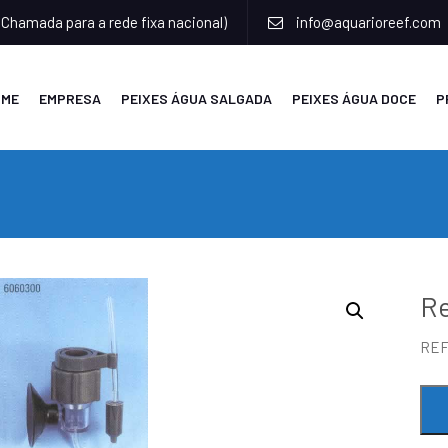
(Chamada para a rede fixa nacional)
info@aquarioreef.com
OME
EMPRESA
PEIXES ÁGUA SALGADA
PEIXES ÁGUA DOCE
P
R
RE