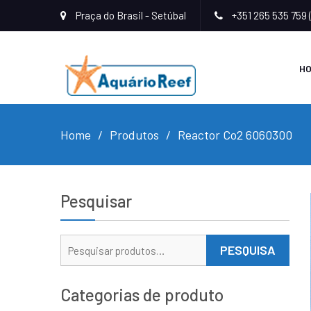
Praça do Brasil - Setúbal
+351 265 535 759 
H
Home
Produtos
Reactor Co2 6060300
Pesquisar
Pesquisar
PESQUISA
por:
Categorias de produto