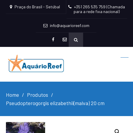
Praça do Brasil - Setúbal
+351 265 535 759 (Chamada
para a rede fixa nacional)
info@aquarioreef.com
facebook
mailto
Home
Produtos
Pseudopterogorgis elizabethii(malva) 20 cm