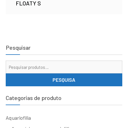
FLOATY S
Pesquisar
Pe
por
PESQUISA
Categorias de produto
Aquariofilia