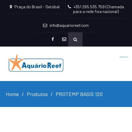
Praça do Brasil - Setúbal
+351 265 535 759 (Chamada
para a rede fixa nacional)
info@aquarioreef.com
facebook
mailto
Home
Produtos
PROTEMP BASIS 120