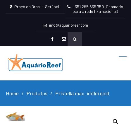
Praça do Brasil - Setúbal
+351 265 535 759 (Chamada
para a rede fixa nacional)
info@aquarioreef.com
facebook
mailto
Home
Produtos
Pristella max. iddlei gold