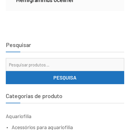
Pesquisar
Pe
por
PESQUISA
Categorias de produto
Aquariofilia
Acessórios para aquariofilia