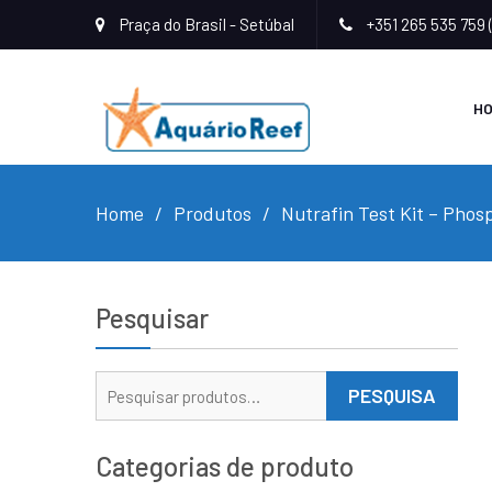
Praça do Brasil - Setúbal
+351 265 535 759 
H
Home
Produtos
Nutrafin Test Kit – Phos
Pesquisar
Pesquisar
PESQUISA
por:
Categorias de produto