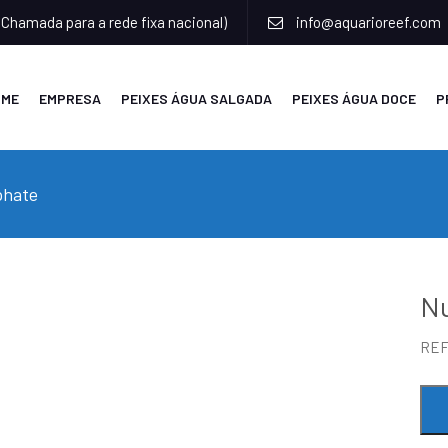
(Chamada para a rede fixa nacional)
info@aquarioreef.com
OME
EMPRESA
PEIXES ÁGUA SALGADA
PEIXES ÁGUA DOCE
P
phate
Nu
RE