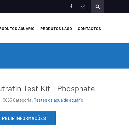
facebook
mailto
RODUTOS AQUÁRIO
PRODUTOS LAGO
CONTACTOS
trafin Test Kit – Phosphate
F:
5653
Categoria:
Testes de água de aquário