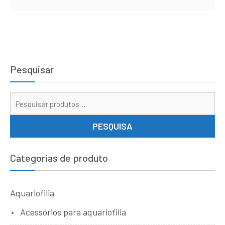
Pesquisar
Pe
por
PESQUISA
Categorias de produto
Aquariofilia
Acessórios para aquariofilia