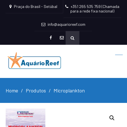
Praça do Brasil - Setúbal
+351 265 535 759 (Chamada
para a rede fixa nacional)
info@aquarioreef.com
facebook
mailto
Home
Produtos
Microplankton