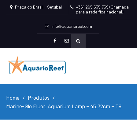
Praça do Brasil - Setúbal
+351 265 535 759 (Chamada
para a rede fixa nacional)
info@aquarioreef.com
facebook
mailto
Home
Produtos
Marine-Glo Fluor. Aquarium Lamp – 45.72cm – T8