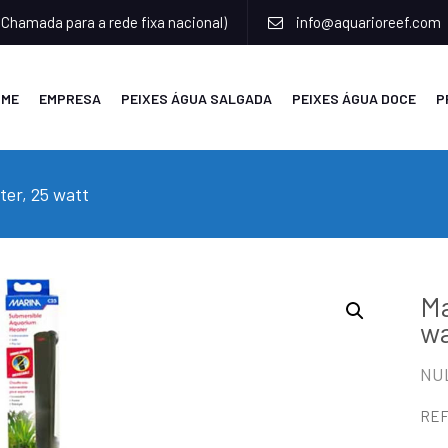
(Chamada para a rede fixa nacional)
info@aquarioreef.com
OME
EMPRESA
PEIXES ÁGUA SALGADA
PEIXES ÁGUA DOCE
P
er, 25 watt
Ma
w
NU
RE