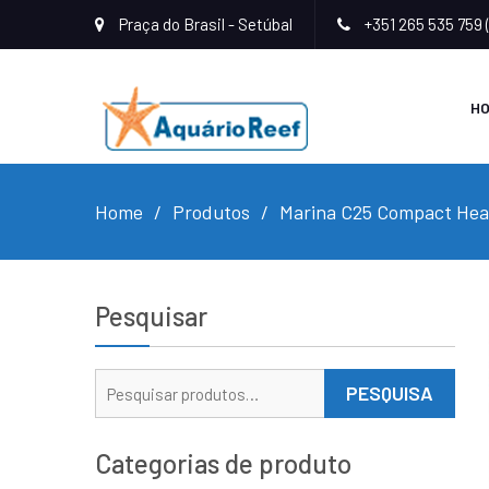
Praça do Brasil - Setúbal
+351 265 535 759 
H
Home
Produtos
Marina C25 Compact Heat
Pesquisar
Pesquisar
PESQUISA
por:
Categorias de produto