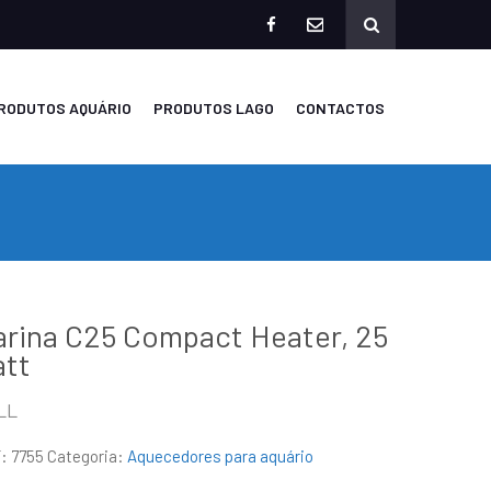
facebook
mailto
RODUTOS AQUÁRIO
PRODUTOS LAGO
CONTACTOS
rina C25 Compact Heater, 25
att
LL
F:
7755
Categoria:
Aquecedores para aquário