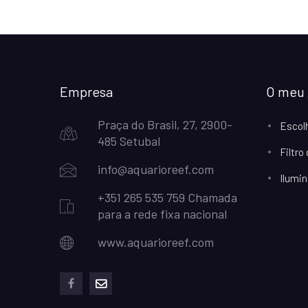
Empresa
O meu 
Praça do Brasil, 27, 2900-
Escol
485 Setubal
Filtro
info@aquarioreef.com
Ilumin
+351 265 535 759 Chamada
para a rede fixa nacional
www.aquarioreef.com
facebook
mailto