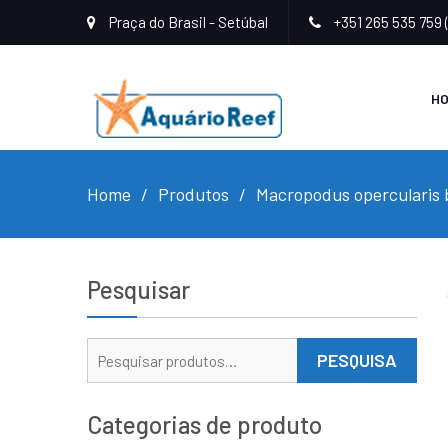
Praça do Brasil - Setúbal
+351 265 535 759 
H
Home
Produtos
Macropodus opercularis 
Pesquisar
Pesquisar
PESQUISA
por:
Categorias de produto