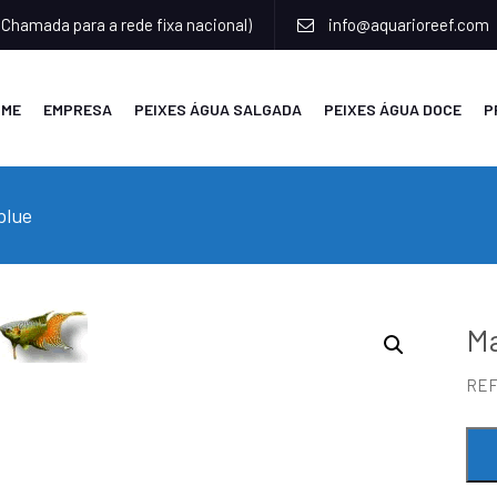
(Chamada para a rede fixa nacional)
info@aquarioreef.com
OME
EMPRESA
PEIXES ÁGUA SALGADA
PEIXES ÁGUA DOCE
P
blue
Ma
RE