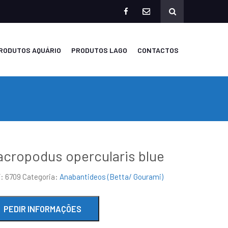
facebook
mailto
RODUTOS AQUÁRIO
PRODUTOS LAGO
CONTACTOS
cropodus opercularis blue
F:
6709
Categoria:
Anabantideos (Betta/ Gourami)