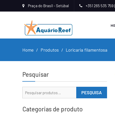
Praça do Brasil - Setúbal
+351 265 535 759 
H
Home
Produtos
Loricaria filamentosa
Pesquisar
Pesquisar
PESQUISA
por:
Categorias de produto