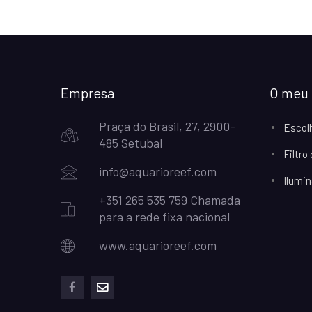
Empresa
O meu 
Praça do Brasil, 27, 2900-
Escol
485 Setubal
Filtro
info@aquarioreef.com
Ilumin
+351 265 535 759 Chamada
para a rede fixa nacional
www.aquarioreef.com
facebook
mailto