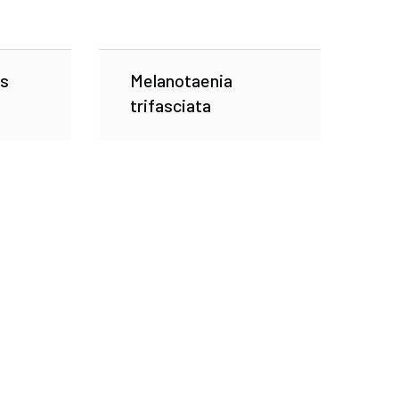
s
Melanotaenia
trifasciata