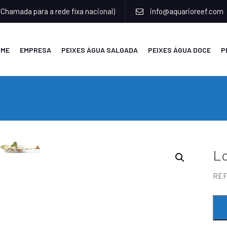
(Chamada para a rede fixa nacional)
info@aquarioreef.com
OME
EMPRESA
PEIXES ÁGUA SALGADA
PEIXES ÁGUA DOCE
P
Lo
RE