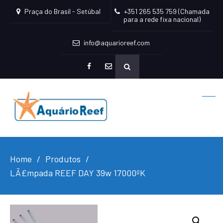
Praça do Brasil - Setúbal
+351 265 535 759 (Chamada
para a rede fixa nacional)
info@aquarioreef.com
facebook
mailto
Home
Produtos
LÃ£mpada REEF DAY 39w 17000ºK