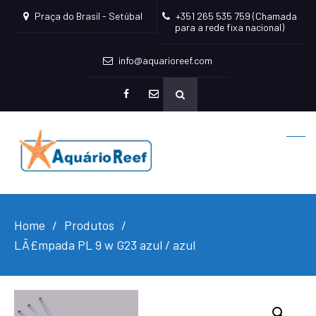
Praça do Brasil - Setúbal
+351 265 535 759 (Chamada
para a rede fixa nacional)
info@aquarioreef.com
facebook
mailto
Home
Produtos
LÃ£mpada PL 9 w G23 azul / azul