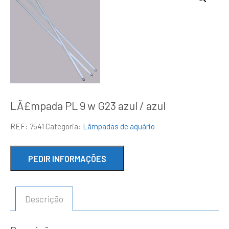
LÃ£mpada PL 9 w G23 azul / azul
REF:
7541
Categoria:
Lãmpadas de aquário
Descrição