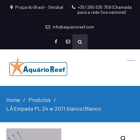
Praça do Brasil - Setúbal
+351 265 535 759 (Chamada
para a rede fixa nacional)
info@aquarioreef.com
facebook
mailto
Home
Produtos
LÃ£mpada PL 24 w 2G11 blanco/Blanco