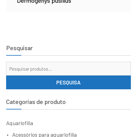
Dermogenys pusillus
Pesquisar
Pe
por
PESQUISA
Categorias de produto
Aquariofilia
Acessórios para aquariofilia