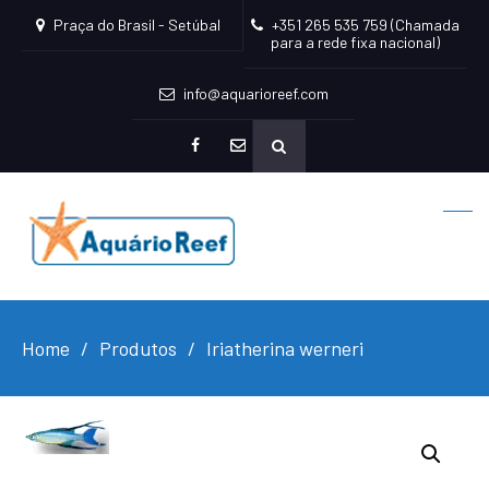
Praça do Brasil - Setúbal
+351 265 535 759 (Chamada
para a rede fixa nacional)
info@aquarioreef.com
facebook
mailto
Home
Produtos
Iriatherina werneri