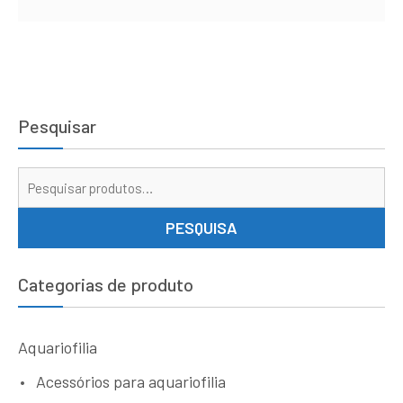
Pesquisar
Pe
por
PESQUISA
Categorias de produto
Aquariofilia
Acessórios para aquariofilia