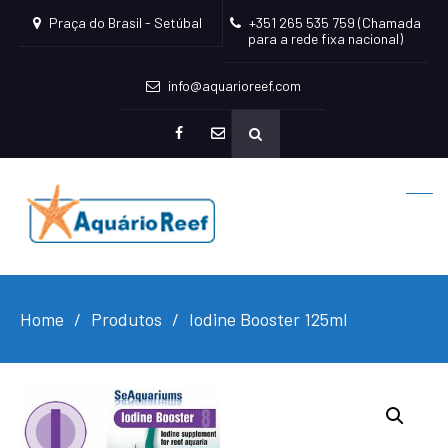
Praça do Brasil - Setúbal
+351 265 535 759 (Chamada
para a rede fixa nacional)
info@aquarioreef.com
facebook
mailto
Home
Produtos
Iodine Booster 125ml