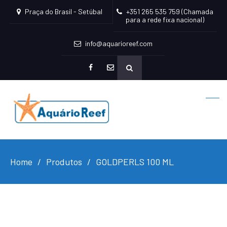
Praça do Brasil - Setúbal
+351 265 535 759 (Chamada
para a rede fixa nacional)
info@aquarioreef.com
facebook
mailto
Home
Produtos
GOLDPERLS 100 ML