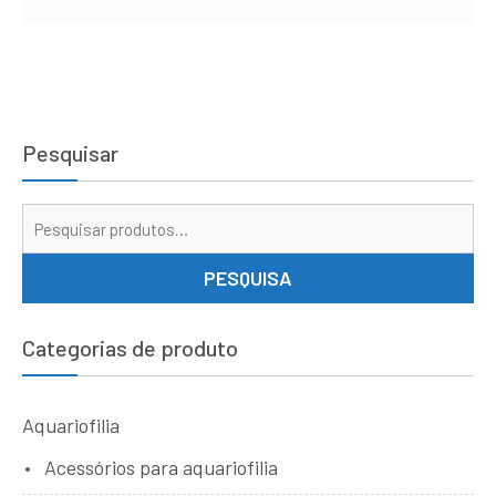
Pesquisar
Pe
por
PESQUISA
Categorias de produto
Aquariofilia
Acessórios para aquariofilia