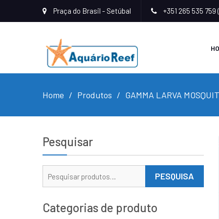
Praça do Brasil - Setúbal
+351 265 535 759 
H
Home
Produtos
GAMMA LARVA MOSQUIT
Pesquisar
Pesquisar
PESQUISA
por:
Categorias de produto