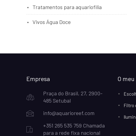
Tratamentos para aquariofilia
Vivos Água Doce
Empresa
O meu 
Praça do Brasil, 27, 2900-
Escol
485 Setubal
Filtro
info@aquarioreef.com
Ilumin
+351 265 535 759 Chamada
para a rede fixa nacional