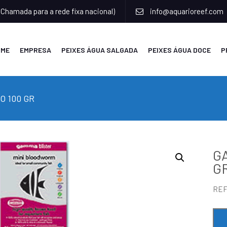
(Chamada para a rede fixa nacional)
info@aquarioreef.com
OME
EMPRESA
PEIXES ÁGUA SALGADA
PEIXES ÁGUA DOCE
P
O 100 GR
G
G
RE