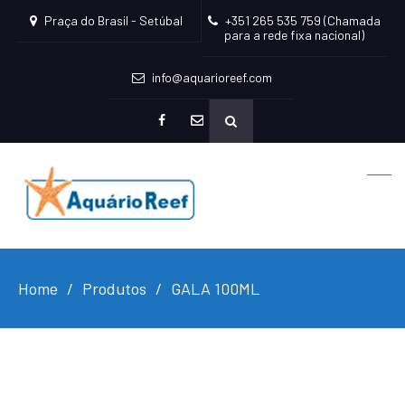
Praça do Brasil - Setúbal
+351 265 535 759 (Chamada
para a rede fixa nacional)
info@aquarioreef.com
facebook
mailto
Home
Produtos
GALA 100ML