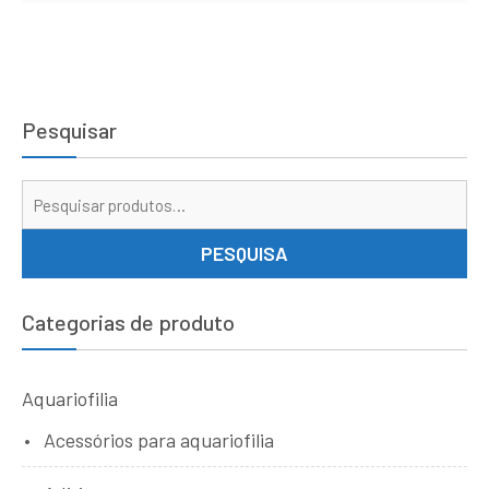
Pesquisar
Pe
por
PESQUISA
Categorias de produto
Aquariofilia
Acessórios para aquariofilia