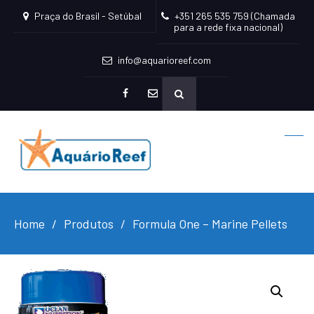
Praça do Brasil - Setúbal
+351 265 535 759 (Chamada
para a rede fixa nacional)
info@aquarioreef.com
facebook
mailto
Home
Produtos
Formula One – Marine Pellets