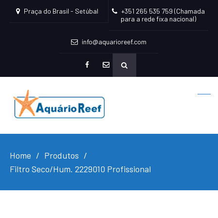
Praça do Brasil - Setúbal
+351 265 535 759 (Chamada
para a rede fixa nacional)
info@aquarioreef.com
facebook
mailto
Home
Produtos
Filtro Seco/Hum. 2229010 Profissional