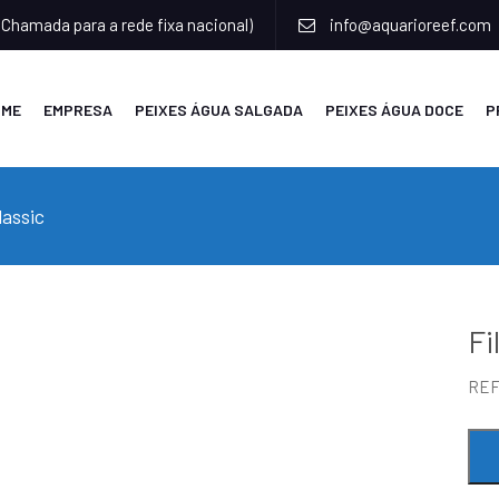
(Chamada para a rede fixa nacional)
info@aquarioreef.com
OME
EMPRESA
PEIXES ÁGUA SALGADA
PEIXES ÁGUA DOCE
P
lassic
Fi
RE