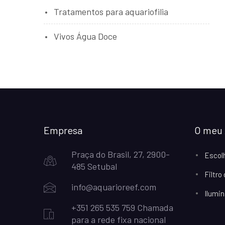
Tratamentos para aquariofilia
Vivos Água Doce
Empresa
O meu 
Praça do Brasil, 27, 2900-
Escol
485 Setubal
Filtro
info@aquarioreef.com
Ilumin
+351 265 535 759 Chamada
para a rede fixa nacional