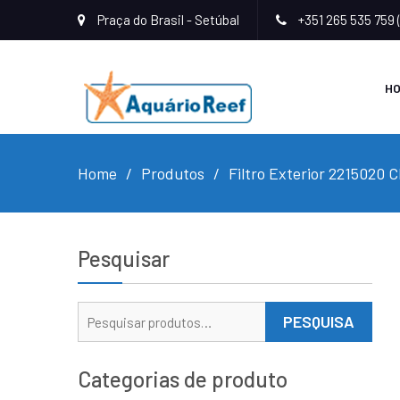
Praça do Brasil - Setúbal
+351 265 535 759 
H
Home
Produtos
Filtro Exterior 2215020 C
Pesquisar
Pesquisar
PESQUISA
por:
Categorias de produto