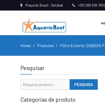
Praça do Brasil - Setúbal
+351 265 535 759 
H
Home
Produtos
Filtro Exterior 2026010 Pr
Pesquisar
Pesquisar
PESQUISA
por:
Categorias de produto