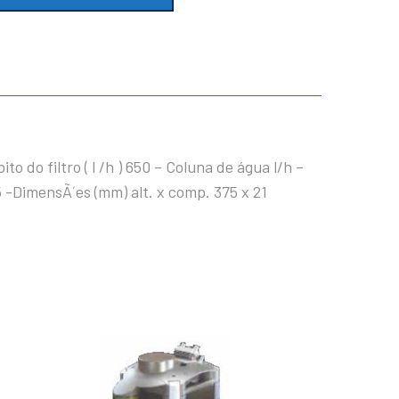
to do filtro ( l /h ) 650 – Coluna de água l/h –
25 -DimensÃ´es (mm) alt. x comp. 375 x 21