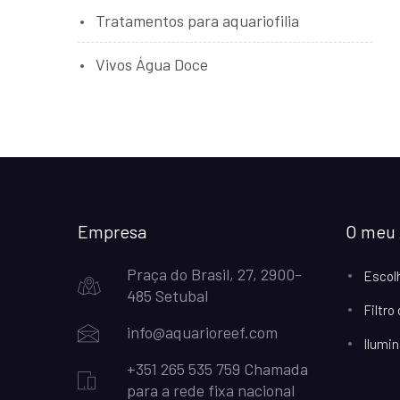
Tratamentos para aquariofilia
Vivos Água Doce
Empresa
O meu 
Praça do Brasil, 27, 2900-
Escol
485 Setubal
Filtro
info@aquarioreef.com
Ilumin
+351 265 535 759 Chamada
para a rede fixa nacional