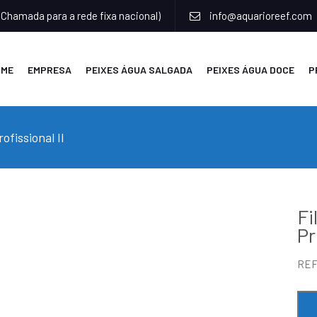
(Chamada para a rede fixa nacional)
info@aquarioreef.com
OME
EMPRESA
PEIXES ÁGUA SALGADA
PEIXES ÁGUA DOCE
P
ofissional II
Fi
Pr
RE