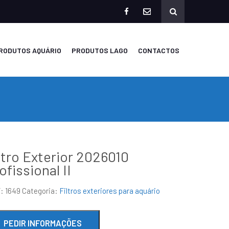
facebook
mailto
RODUTOS AQUÁRIO
PRODUTOS LAGO
CONTACTOS
ltro Exterior 2026010
ofissional II
F:
1649
Categoria:
Filtros exteriores para aquário