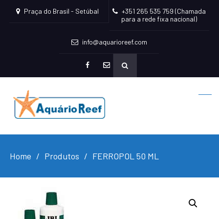
Praça do Brasil - Setúbal
+351 265 535 759 (Chamada
para a rede fixa nacional)
info@aquarioreef.com
facebook
mailto
Home
Produtos
FERROPOL 50 ML